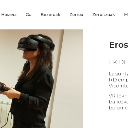
Hasiera
Gu
Bezeroak
Zorroa
Zerbitzuak
M
Eros
EKIDE
Laguntz
I+D emp
Vicomte
VR tekn
baliozk
bolumet