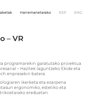
aketak
Harremanetarako
ESP
ENG
o – VR
a programarekin garatutako proiektua
resarial – Hazitek laguntzeko Ekide eta
ch enpresekin batera.
ologiaren ikerketa eta ezarpena
otasun ergonomiko, estetiko eta
rikoetarako ereduetan.