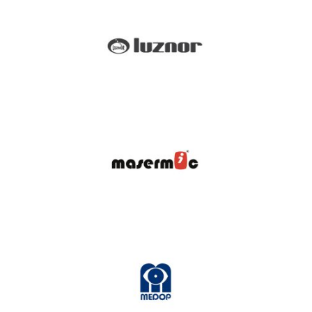
Luznor
Masermic
Medop