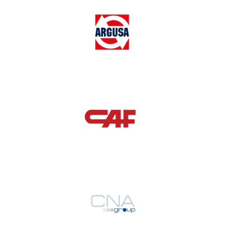
Argusa
Caf
CNA Group