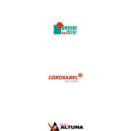
Geyser Gastech
Gorosabel
Grupo Altuna