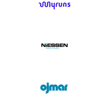
Myruns
Niessen
Ojmar