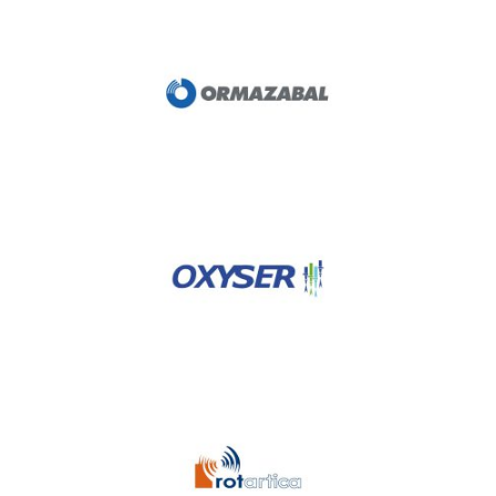
Ormazabal
Oxyser
Rotartica