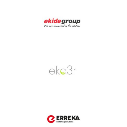
Ekide
Eko3r
Erreka Fastening Solutions