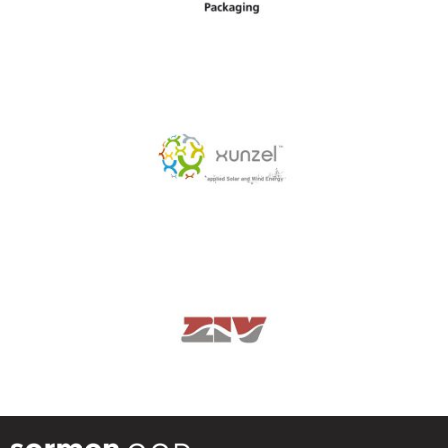
Xunzel
Ziv