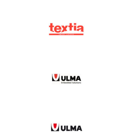
Textia
Ulma Embedded Solutions
Ulma Packaging