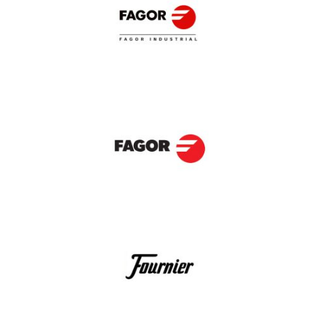
Fagor Industrial
Fagor Electrodomésticos
Fournier