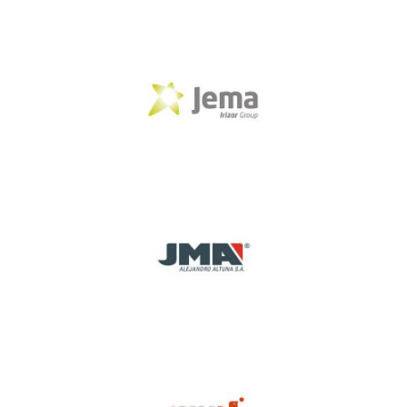
Jema
Jma
Joma